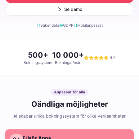
Se demo
Säker data
GDPR
Mobilanpassat
500+
10 000+
4.9
Bokningssystem
Bokningar/mån
Anpassat för alla
Oändliga möjligheter
AI skapar unika bokningssystem för olika verksamheter
Frisör Anna